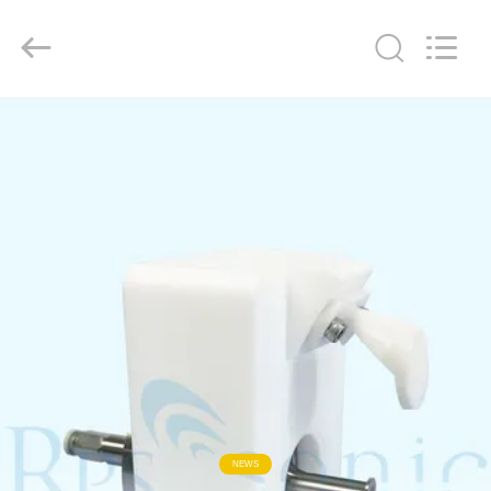
Hangzhou
Powersonic
Equipment
Co.,
Ltd..
All
Rights
Reserved.
বাড়ি
পণ্য
আমাদের
সম্পর্কে
কারখানা
ভ্রমণ
মান
NEWS