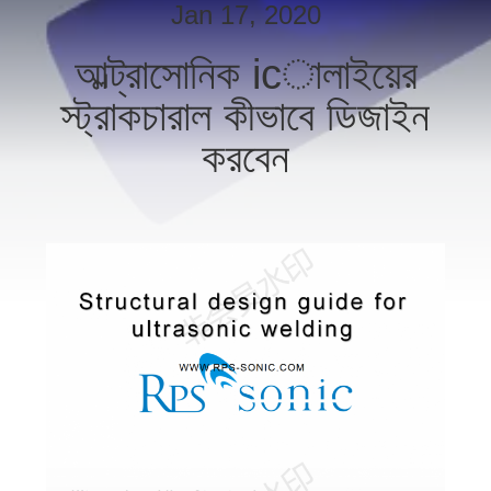
নিয়ন্ত্রণ
Jan 17, 2020
আল্ট্রাসোনিক icালাইয়ের
যোগাযোগ
স্ট্রাকচারাল কীভাবে ডিজাইন
করুন
করবেন
খবর
কেস
সাইট
ম্যাপ
গোপনীয়তা
নীতি