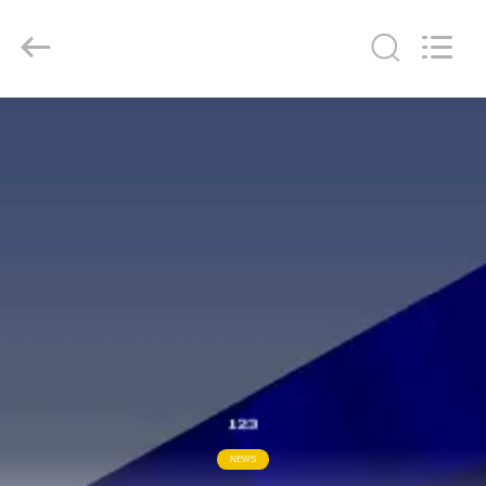
Hangzhou
Powersonic
Equipment
Co.,
Ltd..
All
Rights
Reserved.
বাড়ি
পণ্য
আমাদের
সম্পর্কে
কারখানা
ভ্রমণ
মান
NEWS