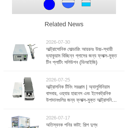
Related News
2026-07-30
আল্ট্রাসোনিক সোল্ডারিং আয়রনঃ উচ্চ-স্থায়ী
ভ্যাকুয়াম বিচ্ছিন্ন গ্লাসের জন্য ফ্লাক্স-মুক্ত
টিন প্লাটিং সলিউশন (ভিআইজি)
2026-07-25
আল্ট্রাসনিক টিনিং সরঞ্জাম | অ্যালুমিনিয়াম
বাসবার, ওয়্যার হারনেস এবং ইলেকট্রনিক
উপাদানগুলির জন্য ফ্লাক্স-মুক্ত আল্ট্রাসনিক
টিন ডিপিং মেশিন
2026-07-17
অতিস্বনক পনির কাটা: শিল্প দুগ্ধ