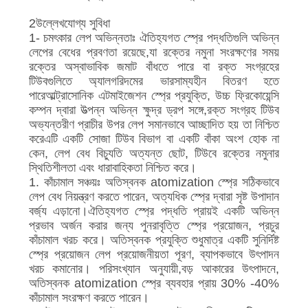
2উল্লেখযোগ্য সুবিধা
1- চমৎকার লেপ অভিন্নতাঃ ঐতিহ্যগত স্প্রে পদ্ধতিগুলি অভিন্ন
লেপের বেধের প্রবণতা রয়েছে,যা রক্তের নমুনা সংরক্ষণের সময়
রক্তের অস্বাভাবিক জমাট বাঁধতে পারে বা রক্ত সংগ্রহের
টিউবগুলিতে অ্যালগরিদমের ভারসাম্যহীন বিতরণ হতে
পারেআল্ট্রাসোনিক এটমাইজেশন স্প্রে প্রযুক্তি, উচ্চ ফ্রিকোয়েন্সি
কম্পন দ্বারা উত্পন্ন অভিন্ন ক্ষুদ্র ড্রপ সঙ্গে,রক্ত সংগ্রহ টিউব
অভ্যন্তরীণ প্রাচীর উপর লেপ সমানভাবে আচ্ছাদিত হয় তা নিশ্চিত
করেএটি একটি সোজা টিউব বিভাগ বা একটি বাঁকা অংশ হোক না
কেন, লেপ বেধ বিচ্যুতি অত্যন্ত ছোট, টিউবে রক্তের নমুনার
স্থিতিশীলতা এবং ধারাবাহিকতা নিশ্চিত করে।
1. কাঁচামাল সঞ্চয়ঃ অতিস্বনক atomization স্প্রে সঠিকভাবে
লেপ বেধ নিয়ন্ত্রণ করতে পারেন, অত্যধিক স্প্রে দ্বারা সৃষ্ট উপাদান
বর্জ্য এড়ানো।ঐতিহ্যগত স্প্রে পদ্ধতি প্রায়ই একটি অভিন্ন
প্রভাব অর্জন করার জন্য পুনরাবৃত্তি স্প্রে প্রয়োজন, প্রচুর
কাঁচামাল খরচ করে। অতিস্বনক প্রযুক্তি শুধুমাত্র একটি সুনির্দিষ্ট
স্প্রে প্রয়োজন লেপ প্রয়োজনীয়তা পূরণ, ব্যাপকভাবে উৎপাদন
খরচ কমানোর। পরিসংখ্যান অনুযায়ী,বড় আকারের উৎপাদনে,
অতিস্বনক atomization স্প্রে ব্যবহার প্রায় 30% -40%
কাঁচামাল সংরক্ষণ করতে পারেন।