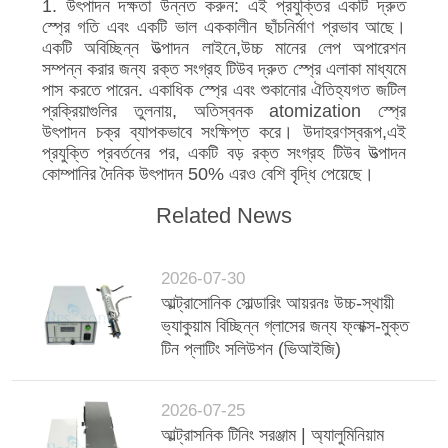
1. উৎপাদন দক্ষতা উন্নত করুন: এই প্রযুক্তির একটি দ্রুত
স্প্রে গতি এবং একটি ভাল এককালীন ছাঁচনির্মাণ প্রভাব আছে।
একটি অবিচ্ছিন্ন উত্পাদন লাইনে,উচ্চ মানের লেপ অপারেশন
সম্পন্ন করার জন্য রক্ত সংগ্রহ টিউব দ্রুত স্প্রে এলাকা মাধ্যমে
পাস করতে পারেন. একাধিক স্প্রে এবং শুকানোর ঐতিহ্যগত জটিল
প্রক্রিয়াগুলির তুলনায়, অতিস্বনক atomization স্প্রে
উৎপাদন চক্র ব্যাপকভাবে সংক্ষিপ্ত করে। উদাহরণস্বরূপ,এই
প্রযুক্তি প্রবর্তনের পর, একটি বড় রক্ত সংগ্রহ টিউব উত্পাদন
কোম্পানির দৈনিক উৎপাদন 50% এরও বেশি বৃদ্ধি পেয়েছে।
Related News
2026-07-30
আল্ট্রাসোনিক সোল্ডারিং আয়রনঃ উচ্চ-স্থায়ী
ভ্যাকুয়াম বিচ্ছিন্ন গ্লাসের জন্য ফ্লাক্স-মুক্ত
টিন প্লাটিং সলিউশন (ভিআইজি)
2026-07-25
আল্ট্রাসনিক টিনিং সরঞ্জাম | অ্যালুমিনিয়াম