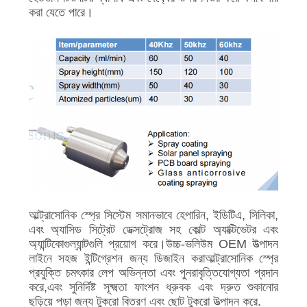
করা যেতে পারে।
আল্ট্রাসোনিক স্প্রে সিস্টেম সমানভাবে হেপারিন, ইডিটিএ, সিলিকা,
এবং অ্যাসিড সিট্রেট ডেক্সট্রোজ সহ কোল্ট অ্যাক্টিভেটর এবং
অ্যান্টিকোগুল্যান্টগুলি প্রয়োগ করে।উচ্চ-ভলিউম OEM উত্পাদন
লাইনে সহজ ইন্টিগ্রেশন জন্য ডিজাইন করাআল্ট্রাসোনিক স্প্রে
প্রযুক্তি চমৎকার লেপ অভিন্নতা এবং পুনরাবৃত্তিযোগ্যতা প্রদান
করে,এবং সুনির্দিষ্ট সূক্ষ্মতা ফাংশন ধ্রুবক এবং দ্রুত শুকানোর
ছড়িয়ে পড়া জন্য টুকরো বিতরণ এবং ছোট টুকরো উত্পাদন করে.