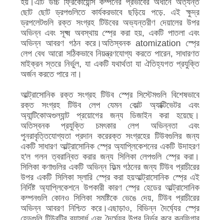
হয়।এটি উচ্চ ফ্রিকোয়েন্সি কম্পনের প্রভাবের অধীনে অত্যন্ত
ছোট ছোট ড্রপগুলিতে কার্যকরভাবে ছড়িয়ে পড়ে. এই ক্ষুদ্র
ড্রপলেটগুলি রক্ত সংগ্রহ টিউবের অভ্যন্তরীণ দেয়ালের উপর
অভিন্ন এবং সূক্ষ্ম অবস্থায় স্প্রে করা হয়, একটি পাতলা এবং
অভিন্ন আবরণ গঠন করে।অতিস্বনক atomization স্প্রে
লেপ বেধ আরো সঠিকভাবে নিয়ন্ত্রণযোগ্য করতে পারেন, সাধারণত
মাইক্রন স্তরে নির্ভুল, যা একটি যথার্থতা যা ঐতিহ্যগত প্রযুক্তি
অর্জন করতে পারে না।
আল্ট্রাসোনিক রক্ত সংগ্রহ টিউব স্প্রে সিস্টেমগুলি বিশেষভাবে
রক্ত সংগ্রহ টিউব লেপ যেমন কোল্ট অ্যাক্টিভেটর এবং
অ্যান্টিকোঅগুল্যান্ট প্রয়োগের জন্য ডিজাইন করা হয়েছে।
অতিস্বনক প্রযুক্তি চমৎকার লেপ অভিন্নতা এবং
পুনরাবৃত্তিযোগ্যতা প্রদান করেরক্ত সংগ্রহের টিউবগুলির জন্য
একটি সাধারণ আল্ট্রাসোনিক স্প্রে অ্যাপ্লিকেশনের একটি উদাহরণ
হ'ল গলন ত্বরান্বিত করার জন্য সিলিকা লেপগুলি স্প্রে করা।
সিলিকা কণাগুলির একটি অভিন্ন ফিল্ম গঠনের জন্য টিউব প্রাচীরের
উপর একটি সিলিকা স্লারি স্প্রে করা হয়আল্ট্রাসোনিক স্প্রে এই
নির্দিষ্ট অ্যাপ্লিকেশনে উপকারী কারণ স্প্রে হেডের আল্ট্রাসোনিক
কম্পনগুলি কোনও সিলিকা সমষ্টিকে ভেঙে দেয়, টিউব প্রাচীরের
অভিন্ন আবরণ নিশ্চিত করে।এছাড়াও, বিভিন্ন দৈর্ঘ্যের স্প্রে
হেডগুলি টিউবটির ব্যাসার্ধ এবং দৈর্ঘ্যের উপর নির্ভর করে কনফিগার