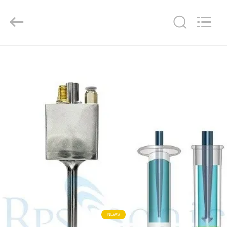
Hangzhou
Powersonic
Equipment
Co.,
Ltd..
All
Rights
Reserved.
বাড়ি
পণ্য
আমাদের
সম্পর্কে
কারখানা
ভ্রমণ
মান
NEWS