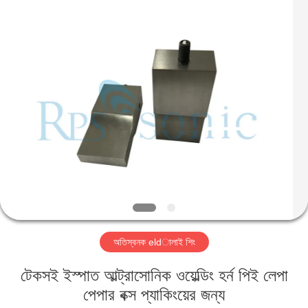
Hangzhou
Powersonic
Equipment
Co.,
Ltd..
All
Rights
Reserved.
বাড়ি
পণ্য
আমাদের
সম্পর্কে
কারখানা
অতিস্বনক eldালাই শিং
ভ্রমণ
টেকসই ইস্পাত আল্ট্রাসোনিক ওয়েল্ডিং হর্ন পিই লেপা
মান
পেপার বক্স প্যাকিংয়ের জন্য