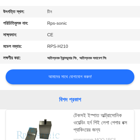
নিয়ন্ত্রণ
উৎপত্তি স্থল:
চীন
যোগাযোগ
পরিচিতিমুলক নাম:
Rps-sonic
করুন
সাক্ষ্যদান:
CE
মডেল নম্বার:
RPS-H210
খবর
লক্ষণীয় করা:
,
অতিস্বনক ট্রান্সডুসার শিং
অতিস্বনক সমাবেশ শিং
কেস
আমাদের সাথে যোগাযোগ করুন!
সাইট
বিশদ প্রকাশ
ম্যাপ
টেকসই ইস্পাত আল্ট্রাসোনিক
ওয়েল্ডিং হর্ন পিই লেপা পেপার বক্স
গোপনীয়তা
প্যাকিংয়ের জন্য
নীতি
আলোচনাযোগ্য MOQ:1PCS