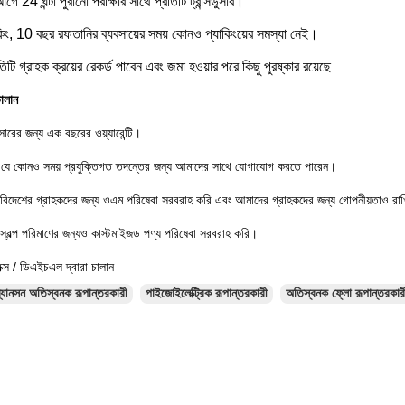
গে 24 ঘন্টা পুরানো পরীক্ষার সাথে প্রতিটি ট্রান্সডুসার।
কিং, 10 বছর রফতানির ব্যবসায়ের সময় কোনও প্যাকিংয়ের সমস্যা নেই।
টি গ্রাহক ক্রয়ের রেকর্ড পাবেন এবং জমা হওয়ার পরে কিছু পুরষ্কার রয়েছে
ালান
সডুসারের জন্য এক বছরের ওয়্যারেন্টি।
যে কোনও সময় প্রযুক্তিগত তদন্তের জন্য আমাদের সাথে যোগাযোগ করতে পারেন।
বিদেশের গ্রাহকদের জন্য ওএম পরিষেবা সরবরাহ করি এবং আমাদের গ্রাহকদের জন্য গোপনীয়তাও রা
স্বল্প পরিমাণের জন্যও কাস্টমাইজড পণ্য পরিষেবা সরবরাহ করি।
ক্স / ডিএইচএল দ্বারা চালান
্র্যানসন অতিস্বনক রূপান্তরকারী
পাইজোইলেক্ট্রিক রূপান্তরকারী
অতিস্বনক ফ্লো রূপান্তরকার