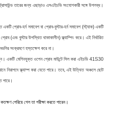
্ট্রাসাউন্ড তারের জন্য এছাড়াও এসএইচভি সংযোগকারী সঙ্গে উপলব্ধ।
 একটি প্রোব-হর্ন সমাবেশ বা প্রোব-বুস্টার-হর্ন সমাবেশ (স্ট্যাক) একটি
ে প্রোব (এবং বুস্টার উপস্থিত থাকাকালীন) ক্ল্যাম্পিং করে।
এই নির্ধারিত
্পনগুলির সংক্রমণে হস্তক্ষেপ করে না।
খুন।
একটি মেশিনযুক্ত ওপেন প্রোব মাউন্টে সিল করা এইচডি 41S30
ে নিরাপদে ক্ল্যাম্প করা যেতে পারে।
তবে, এই উত্থিত অঞ্চলে ছোট
তে পারে।
রটি কতক্ষণ পেরিয়ে গেল তা পরীক্ষা করতে পারেন।