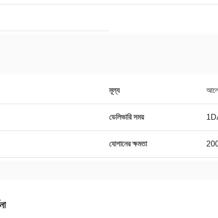
মূল্য
আলো
ডেলিভারি সময়
1D
যোগানের ক্ষমতা
200
না