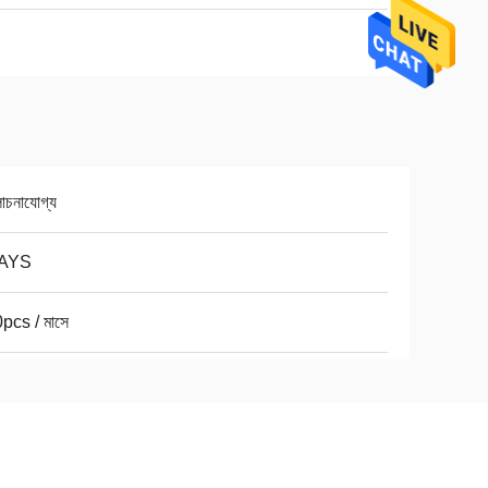
চনাযোগ্য
AYS
pcs / মাসে