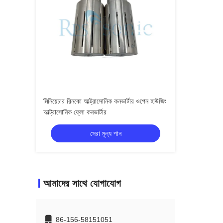
মিনিয়েচার রিনকো আল্ট্রাসোনিক কনভার্টার ওপেন হাউজিং
আল্ট্রাসোনিক ফ্লো কনভার্টার
সেরা মূল্য পান
আমাদের সাথে যোগাযোগ
86-156-58151051