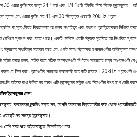
 30 এয়ার কুলিংয়ের জন্য 24 ″ কর্ড এবং 1/4 "ওডি টিউবিং দিয়ে সিলড ট্রান্সডুসার।
আল
্টিল ক্যান এবং এয়ার কুলিং সহ 41 এস 30 সিলযুক্ত এইচডি 20kHz প্রোব।
ালীন বা স্বয়ংক্রিয় ক্রিয়াকলাপের জন্য স্থায়িত্ব এবং যথাযথ প্রান্তিককরণ নিশ্চিত করতে
ক্ত মেশিনে স্থাপন করা যেতে পারে।
একটি মেশিনে একটি স্ট্যাক সুরক্ষিত হয় নির্ধারিত স্থান
াম্পিং স্ট্যাকের স্থায়িত্ব সরবরাহ করে এবং একই সাথে স্ট্যাকের উপাদানগুলির অতিস্বনক কম
কটি মাউন্ট করার জন্য, সঠিক বাতা সঠিক অবস্থানগুলি নির্ধারণে সহায়তার জন্য অঙ্কনগুলি দে
করুন যে সিল করা প্রোবগুলির সামনের কাছাকাছি জায়গাটি রয়েছে।
20kHz প্রোবগুলি এখান
গুলি আটকে রাখা উচিত নয় কারণ এটি ট্রান্সডুসার মাউন্ট এবং সিলগুলির উপর চাপ তৈরি কর
ক ট্রান্সডুসার কেন:
্রান্সডুসার কেবলমাত্র ট্র্যাকিং নম্বর সহ, আপনি আমাদের বিক্রয়কারীর কাছ থেকে প্যারামিটা
ওয়ারেন্টি সহ সমস্ত ট্রান্সডুসার।
 বেশি সময় ধরে আল্ট্রাসাউন্ডে বিশেষীকরণ করা