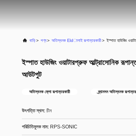
বাড়ি
>
পণ্য
>
অতিস্বনক Eldালাই রূপান্তরকারী
>
ইস্পাত হাউজিং ওয়াট
ইস্পাত হাউজিং ওয়াটারপ্রুফ আল্ট্রাসোনিক রূপান
আউটপুট
অতিস্বনক ফ্লো রূপান্তরকারী
ব্র্যানসন অতিস্বনক রূপান্ত
উৎপত্তি স্থল:
চীন
পরিচিতিমুলক নাম:
RPS-SONIC