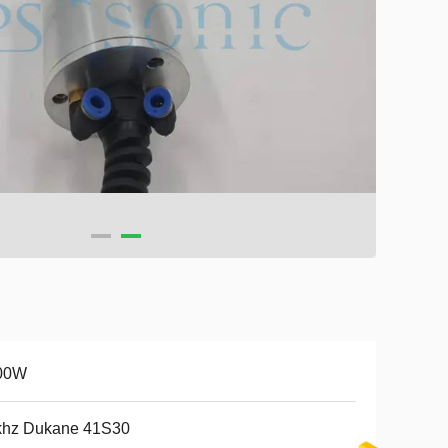
00W
khz Dukane 41S30