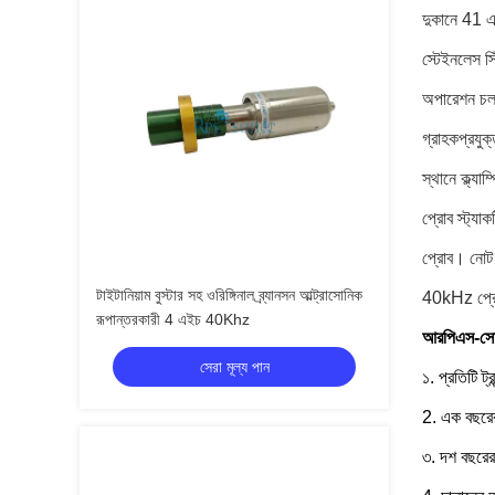
দুকানে 41 এস
স্টেইনলেস স
অপারেশন চলাক
গ্রাহকপ্রযু
স্থানে ক্ল্য
প্রোব স্ট্যা
প্রোব।
নোট 
টাইটানিয়াম বুস্টার সহ ওরিঙ্গিনাল ব্র্যানসন আল্ট্রাসোনিক
40kHz প্রোব
রূপান্তরকারী 4 এইচ 40Khz
আরপিএস-সোনি
সেরা মূল্য পান
১. প্রতিটি ট
2. এক বছরের 
৩. দশ বছরেরও