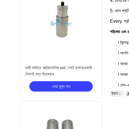
4. চালানের আ
5. ভাল প্যা
Every. প্রতি
পরিষেবা এবং চ
l ট্রান্
l আপনি 
l আমরা 
ভারী দায়িত্ব আল্ট্রাসোনিক eldালাই রূপান্তরকারী
টেকসই বদ্ধ স্ট্রাকচার
l আমরা 
l ফেড-এ
সেরা মূল্য পান
ট্যাগ：
ব