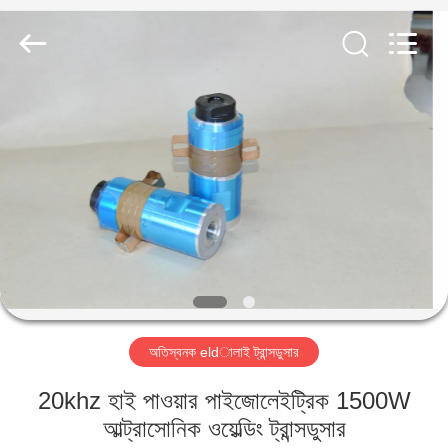
Hangzhou
Powersonic
Equipment
Co.,
Ltd..
All
Rights
Reserved.
বাড়ি
পণ্য
আমাদের
সম্পর্কে
কারখানা
অতিস্বনক eldালাই ট্রান্সডুসার
ভ্রমণ
20khz হাই পাওয়ার পাইজোলেইট্রিক 1500W
মান
আল্ট্রাসোনিক ওয়েল্ডিং ট্রান্সডুসার