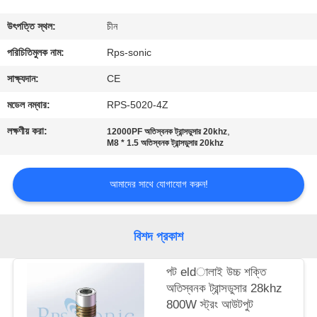
নিয়ন্ত্রণ
উৎপত্তি স্থল:
চীন
যোগাযোগ
পরিচিতিমুলক নাম:
Rps-sonic
করুন
সাক্ষ্যদান:
CE
মডেল নম্বার:
RPS-5020-4Z
খবর
লক্ষণীয় করা:
,
12000PF অতিস্বনক ট্রান্সডুসার 20khz
M8 * 1.5 অতিস্বনক ট্রান্সডুসার 20khz
কেস
আমাদের সাথে যোগাযোগ করুন!
সাইট
ম্যাপ
বিশদ প্রকাশ
পট eldালাই উচ্চ শক্তি
গোপনীয়তা
অতিস্বনক ট্রান্সডুসার 28khz
নীতি
800W স্ট্রং আউটপুট