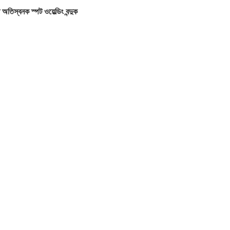
িস্বনক স্পট ওয়েল্ডিং বন্দুক