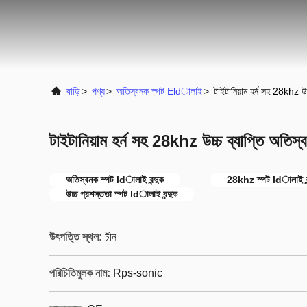
বাড়ি
>
পণ্য
>
অতিস্বনক স্পট Eldালাই
>
টাইটানিয়াম হর্ন সহ 28khz উচ্চ
টাইটানিয়াম হর্ন সহ 28khz উচ্চ ব্যাপ্তি অতিস্বনক
অতিস্বনক স্পট ldালাই বন্দুক
28khz স্পট ldালাই বন
উচ্চ প্রশস্ততা স্পট ldালাই বন্দুক
উৎপত্তি স্থল:
চীন
পরিচিতিমুলক নাম:
Rps-sonic