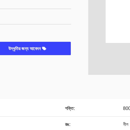
উদ্ধৃতির জন্য আবেদন
শক্তি:
80
রঙ:
নীল