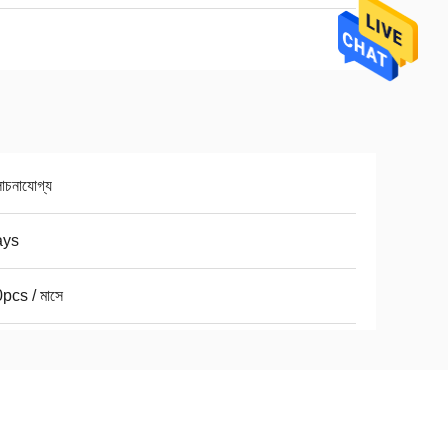
চনাযোগ্য
ays
pcs / মাসে