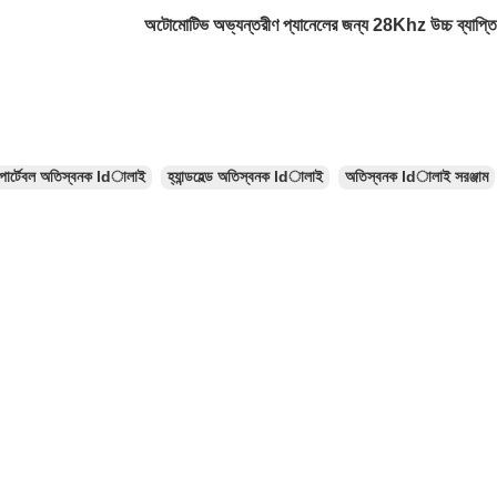
অটোমোটিভ অভ্যন্তরীণ প্যানেলের জন্য 28Khz উচ্চ ব্যাপ্তি অত
পোর্টেবল অতিস্বনক ldালাই
হ্যান্ডহেল্ড অতিস্বনক ldালাই
অতিস্বনক ldালাই সরঞ্জাম