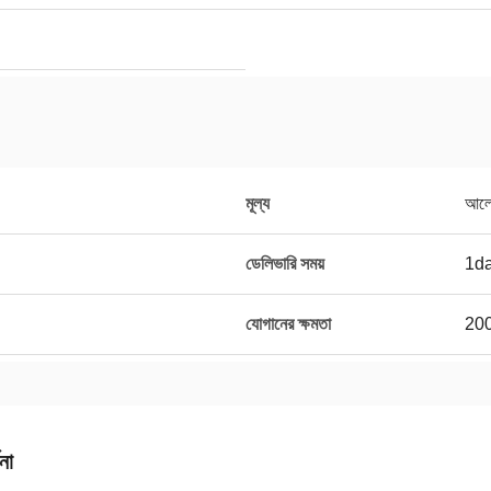
মূল্য
আলো
ডেলিভারি সময়
1d
যোগানের ক্ষমতা
200
না