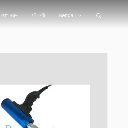
াযোগ করুন
ঘটনাবলী
Bengali