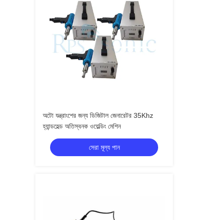
অটো যন্ত্রাংশের জন্য ডিজিটাল জেনারেটর 35Khz
হ্যান্ডহেল্ড অতিস্বনক ওয়েল্ডিং মেশিন
সেরা মূল্য পান