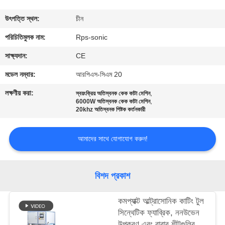
নিয়ন্ত্রণ
উৎপত্তি স্থল:
চীন
যোগাযোগ
পরিচিতিমুলক নাম:
Rps-sonic
করুন
সাক্ষ্যদান:
CE
মডেল নম্বার:
আরপিএস-সিএম 20
খবর
লক্ষণীয় করা:
,
স্বয়ংক্রিয় অতিস্বনক কেক কাটা মেশিন
,
6000W অতিস্বনক কেক কাটা মেশিন
20khz অতিস্বনক পিষ্টক কর্তনকারী
কেস
আমাদের সাথে যোগাযোগ করুন!
সাইট
ম্যাপ
বিশদ প্রকাশ
গোপনীয়তা
কমপ্যাক্ট আল্ট্রাসোনিক কাটিং টুল
সিন্থেটিক ফ্যাব্রিক, ননউভেন
নীতি
উপকরণ এবং রাবার শীটগুলির