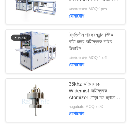
বিরামবিহীন কাটার জন্য ডিজাইন
আলোচনাযোগ্য MOQ:1pcs
করা হয়েছে
যোগাযোগ
স্থিতিশীল পারফরম্যান্স পিষ্টক
কাটা জন্য অতিস্বনক কাটার
ডিভাইস
আলোচনাযোগ্য MOQ:1 সেট
যোগাযোগ
35khz অতিস্বনক
Widemist অতিস্বনক
Atomizer স্প্রে নল জ্বালানী
সেল উত্পাদন জন্য
negotiate MOQ:১ সেট
যোগাযোগ