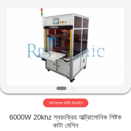
Hangzhou
Powersonic
Equipment
Co.,
Ltd..
All
Rights
Reserved.
বাড়ি
পণ্য
আমাদের
সম্পর্কে
কারখানা
অতিস্বনক কাটিং ডিভাইস
ভ্রমণ
6000W 20khz স্বয়ংক্রিয় আল্ট্রাসোনিক পিষ্টক
মান
কাটা মেশিন