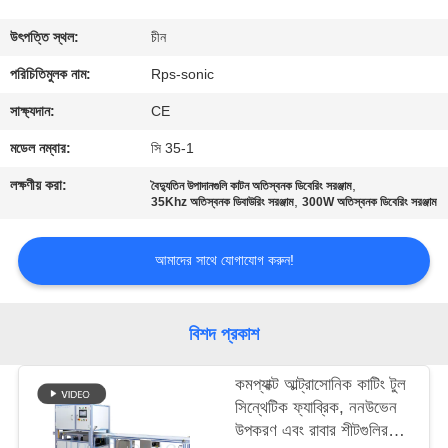
নিয়ন্ত্রণ
উৎপত্তি স্থল:
চীন
যোগাযোগ
পরিচিতিমুলক নাম:
Rps-sonic
করুন
সাক্ষ্যদান:
CE
মডেল নম্বার:
সি 35-1
খবর
লক্ষণীয় করা:
,
বৈদ্যুতিন উপাদানগুলি কাটন অতিস্বনক ডিবেরিং সরঞ্জাম
,
35Khz অতিস্বনক ডিবাউরিং সরঞ্জাম
300W অতিস্বনক ডিবেরিং সরঞ্জাম
কেস
আমাদের সাথে যোগাযোগ করুন!
সাইট
ম্যাপ
বিশদ প্রকাশ
কমপ্যাক্ট আল্ট্রাসোনিক কাটিং টুল
গোপনীয়তা
সিন্থেটিক ফ্যাব্রিক, ননউভেন
নীতি
উপকরণ এবং রাবার শীটগুলির