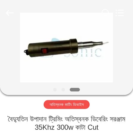
Hangzhou
Powersonic
Equipment
Co.,
Ltd..
All
Rights
Reserved.
বাড়ি
পণ্য
আমাদের
সম্পর্কে
কারখানা
অতিস্বনক কাটিং ডিভাইস
ভ্রমণ
বৈদ্যুতিন উপাদান ট্রিমিং অতিস্বনক ডিবেরিং সরঞ্জাম
মান
35Khz 300w কাটা Cut