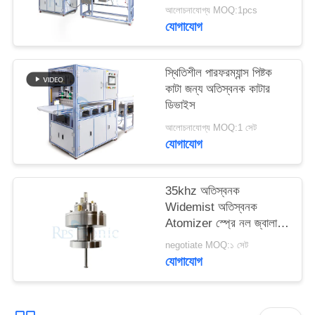
বিরামবিহীন কাটার জন্য ডিজাইন
আলোচনাযোগ্য MOQ:1pcs
করা হয়েছে
যোগাযোগ
স্থিতিশীল পারফরম্যান্স পিষ্টক
কাটা জন্য অতিস্বনক কাটার
ডিভাইস
আলোচনাযোগ্য MOQ:1 সেট
যোগাযোগ
35khz অতিস্বনক
Widemist অতিস্বনক
Atomizer স্প্রে নল জ্বালানী
সেল উত্পাদন জন্য
negotiate MOQ:১ সেট
যোগাযোগ