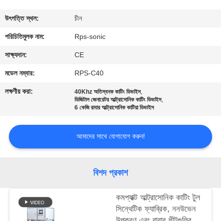
নিয়ন্ত্রণ
উৎপত্তি স্থল:
চীন
যোগাযোগ
পরিচিতিমুলক নাম:
Rps-sonic
করুন
সাক্ষ্যদান:
CE
মডেল নম্বার:
RPS-C40
খবর
লক্ষণীয় করা:
,
40Khz অতিস্বনক কাটিং ডিভাইস
,
ডিজিটাল জেনারেটর আল্ট্রাসোনিক কাটিং ডিভাইস
6 কেজি রাবার আল্ট্রাসোনিক কাটিয়া ডিভাইস
কেস
আমাদের সাথে যোগাযোগ করুন!
সাইট
ম্যাপ
বিশদ প্রকাশ
গোপনীয়তা
কমপ্যাক্ট আল্ট্রাসোনিক কাটিং টুল
সিন্থেটিক ফ্যাব্রিক, ননউভেন
নীতি
উপকরণ এবং রাবার শীটগুলির