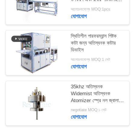
বিরামবিহীন কাটার জন্য ডিজাইন
আলোচনাযোগ্য MOQ:1pcs
করা হয়েছে
যোগাযোগ
স্থিতিশীল পারফরম্যান্স পিষ্টক
কাটা জন্য অতিস্বনক কাটার
ডিভাইস
আলোচনাযোগ্য MOQ:1 সেট
যোগাযোগ
35khz অতিস্বনক
Widemist অতিস্বনক
Atomizer স্প্রে নল জ্বালানী
সেল উত্পাদন জন্য
negotiate MOQ:১ সেট
যোগাযোগ