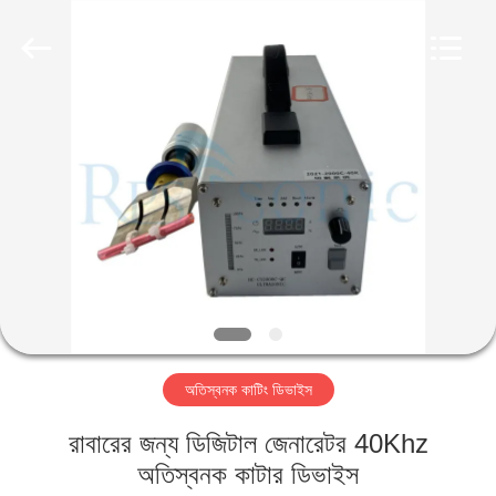
Hangzhou
Powersonic
Equipment
Co.,
Ltd..
All
Rights
Reserved.
বাড়ি
পণ্য
আমাদের
সম্পর্কে
কারখানা
অতিস্বনক কাটিং ডিভাইস
ভ্রমণ
রাবারের জন্য ডিজিটাল জেনারেটর 40Khz
মান
অতিস্বনক কাটার ডিভাইস