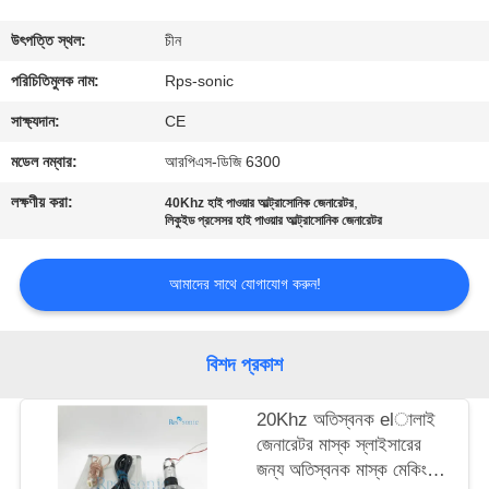
নিয়ন্ত্রণ
উৎপত্তি স্থল:
চীন
যোগাযোগ
পরিচিতিমুলক নাম:
Rps-sonic
করুন
সাক্ষ্যদান:
CE
মডেল নম্বার:
আরপিএস-ডিজি 6300
খবর
লক্ষণীয় করা:
,
40Khz হাই পাওয়ার আল্ট্রাসোনিক জেনারেটর
লিকুইড প্রসেসর হাই পাওয়ার আল্ট্রাসোনিক জেনারেটর
কেস
আমাদের সাথে যোগাযোগ করুন!
সাইট
ম্যাপ
বিশদ প্রকাশ
20Khz অতিস্বনক elালাই
গোপনীয়তা
জেনারেটর মাস্ক স্লাইসারের
নীতি
জন্য অতিস্বনক মাস্ক মেকিং