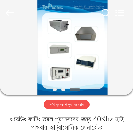
Hangzhou
Powersonic
Equipment
Co.,
Ltd..
All
Rights
Reserved.
বাড়ি
পণ্য
আমাদের
সম্পর্কে
কারখানা
অতিস্বনক শক্তি সরবরাহ
ভ্রমণ
ওয়েল্ডিং কাটিং তরল প্রসেসরের জন্য 40Khz হাই
মান
পাওয়ার আল্ট্রাসোনিক জেনারেটর