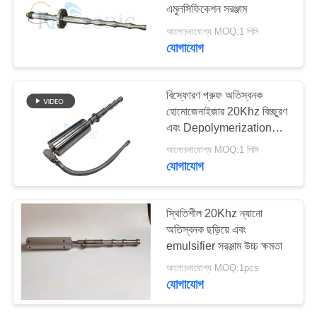
এমুলসিফিকেশন সরঞ্জাম
আলোচনাযোগ্য MOQ:1 পিসি
যোগাযোগ
30
অতিস্বনক eldালাই শিং
বিস্ফোরণ প্রুফ অতিস্বনক
হোমোজেনাইজার 20Khz বিচ্ছুরণ
এবং Depolymerization
জন্য
আলোচনাযোগ্য MOQ:1 পিসি
যোগাযোগ
90
স্থিতিশীল 20Khz ন্যানো
অতিস্বনক ছড়িয়ে এবং
অতিস্বনক কাটিং ডিভাইস
emulsifier সরঞ্জাম উচ্চ ক্ষমতা
আলোচনাযোগ্য MOQ:1pcs
যোগাযোগ