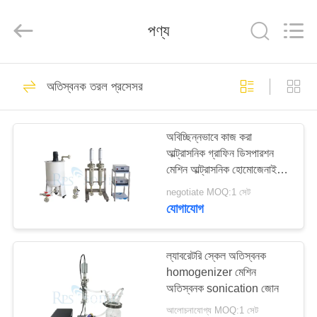
Hangzhou
Powersonic
Equipment
পণ্য
Co.,
Ltd..
All
Rights
Reserved.
বাড়ি
101
অতিস্বনক তরল প্রসেসর
অতিস্বনক eldালাই
পণ্য
সরঞ্জাম
অবিচ্ছিন্নভাবে কাজ করা
আল্ট্রাসনিক গ্রাফিন ডিসপারশন
আমাদের
মেশিন আল্ট্রাসনিক হোমোজেনাইজার
সম্পর্কে
মেশিন
negotiate MOQ:1 সেট
যোগাযোগ
51
কারখানা
অতিস্বনক eldালাই
ভ্রমণ
ল্যাবরেটরি স্কেল অতিস্বনক
homogenizer মেশিন
ট্রান্সডুসার
অতিস্বনক sonication জোন
মান
আলোচনাযোগ্য MOQ:1 সেট