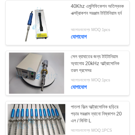
40Khz এমুলিফিকেশন অতিস্বনক
এক্সট্রাকশন সরঞ্জাম টাইটানিয়াম হর্ন
48
আলোচনাযোগ্য MOQ:1pcs
অতিস্বনক স্পট eldালাই
যোগাযোগ
সেল ব্যাঘাতের জন্য টাইটানিয়াম
অ্যালোয় 20kHz আল্ট্রাসোনিক
তরল প্রসেসর
68
আলোচনাযোগ্য MOQ:1pcs
যোগাযোগ
অতিস্বনক তরল প্রসেসর
পাতলা ফিল্ম আল্ট্রাসোনিক ছড়িয়ে
পড়ার সরঞ্জাম ন্যানো নিষ্কাশন 20
এল / মিনিট L
আলোচনাযোগ্য MOQ:1PCS