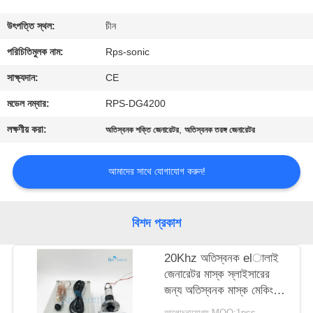
নিয়ন্ত্রণ
উৎপত্তি স্থল:
চীন
যোগাযোগ
পরিচিতিমুলক নাম:
Rps-sonic
করুন
সাক্ষ্যদান:
CE
মডেল নম্বার:
RPS-DG4200
খবর
লক্ষণীয় করা:
,
অতিস্বনক শক্তি জেনারেটর
অতিস্বনক তরঙ্গ জেনারেটর
কেস
আমাদের সাথে যোগাযোগ করুন!
সাইট
বিশদ প্রকাশ
ম্যাপ
20Khz অতিস্বনক elালাই
জেনারেটর মাস্ক স্লাইসারের
গোপনীয়তা
জন্য অতিস্বনক মাস্ক মেকিং
নীতি
মেশিন
আলোচনাযোগ্য MOQ:1pcs