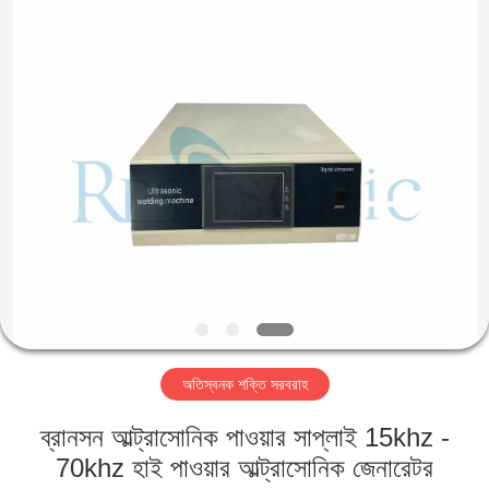
Hangzhou
Powersonic
Equipment
Co.,
Ltd..
All
Rights
Reserved.
বাড়ি
পণ্য
আমাদের
সম্পর্কে
কারখানা
অতিস্বনক শক্তি সরবরাহ
ভ্রমণ
ব্রানসন আল্ট্রাসোনিক পাওয়ার সাপ্লাই 15khz -
মান
70khz হাই পাওয়ার আল্ট্রাসোনিক জেনারেটর