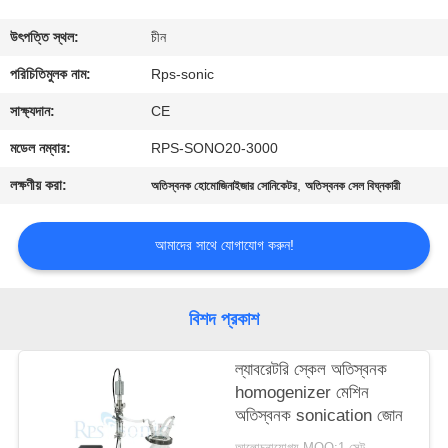
নিয়ন্ত্রণ
উৎপত্তি স্থল:
চীন
যোগাযোগ
পরিচিতিমুলক নাম:
Rps-sonic
করুন
সাক্ষ্যদান:
CE
মডেল নম্বার:
RPS-SONO20-3000
খবর
লক্ষণীয় করা:
,
অতিস্বনক হোমোজিনাইজার সোনিকেটর
অতিস্বনক সেল বিঘ্নকারী
কেস
আমাদের সাথে যোগাযোগ করুন!
সাইট
বিশদ প্রকাশ
ম্যাপ
ল্যাবরেটরি স্কেল অতিস্বনক
homogenizer মেশিন
গোপনীয়তা
অতিস্বনক sonication জোন
নীতি
আলোচনাযোগ্য MOQ:1 সেট