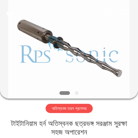
Hangzhou
Powersonic
Equipment
Co.,
Ltd..
All
Rights
Reserved.
বাড়ি
পণ্য
আমাদের
সম্পর্কে
কারখানা
অতিস্বনক তরল প্রসেসর
ভ্রমণ
টাইটানিয়াম হর্ন অতিস্বনক ছত্রভঙ্গ সরঞ্জাম সুরক্ষা
মান
সহজ অপারেশন