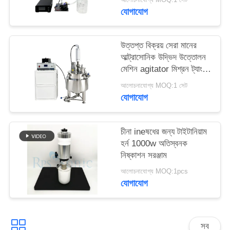
যোগাযোগ
উত্তপ্ত বিক্রয় সেরা মানের
আল্ট্রাসোনিক উদ্ভিদ উত্তোলন
মেশিন agitator মিশ্রন ট্যাংক
সঙ্গে
আলোচনাযোগ্য MOQ:1 সেট
যোগাযোগ
চীনা ineষধের জন্য টাইটানিয়াম
হর্ন 1000w অতিস্বনক
নিষ্কাশন সরঞ্জাম
আলোচনাযোগ্য MOQ:1pcs
যোগাযোগ
সব