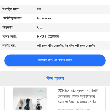
নিয়ন্ত্রণ
উৎপত্তি স্থল:
চীন
যোগাযোগ
পরিচিতিমুলক নাম:
Rps-sonic
করুন
সাক্ষ্যদান:
CE
মডেল নম্বার:
RPS-HC2000H
খবর
লক্ষণীয় করা:
,
অতিস্বনক শক্তি জেনারেটর
উচ্চ শক্তি অতিস্বনক জেনারেটর
কেস
আমাদের সাথে যোগাযোগ করুন!
সাইট
বিশদ প্রকাশ
ম্যাপ
20Khz অতিস্বনক elালাই
জেনারেটর মাস্ক স্লাইসারের
গোপনীয়তা
জন্য অতিস্বনক মাস্ক মেকিং
নীতি
মেশিন
আলোচনাযোগ্য MOQ:1pcs