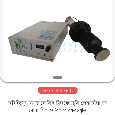
Hangzhou
Powersonic
Equipment
Co.,
Ltd..
All
Rights
Reserved.
বাড়ি
পণ্য
আমাদের
সম্পর্কে
কারখানা
অতিস্বনক শক্তি সরবরাহ
ভ্রমণ
অবিচ্ছিন্ন আল্ট্রাসোনিক ফ্রিকোয়েন্সি জেনারেটর নন
মান
বোনা সিল স্টেবল পারফরম্যান্স