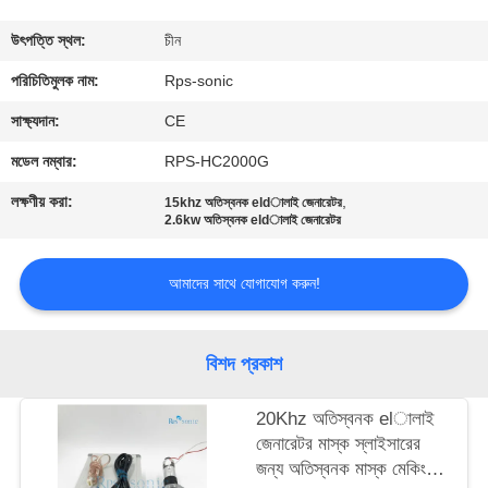
নিয়ন্ত্রণ
উৎপত্তি স্থল:
চীন
যোগাযোগ
পরিচিতিমুলক নাম:
Rps-sonic
করুন
সাক্ষ্যদান:
CE
মডেল নম্বার:
RPS-HC2000G
খবর
লক্ষণীয় করা:
,
15khz অতিস্বনক eldালাই জেনারেটর
2.6kw অতিস্বনক eldালাই জেনারেটর
কেস
আমাদের সাথে যোগাযোগ করুন!
সাইট
ম্যাপ
বিশদ প্রকাশ
20Khz অতিস্বনক elালাই
গোপনীয়তা
জেনারেটর মাস্ক স্লাইসারের
নীতি
জন্য অতিস্বনক মাস্ক মেকিং