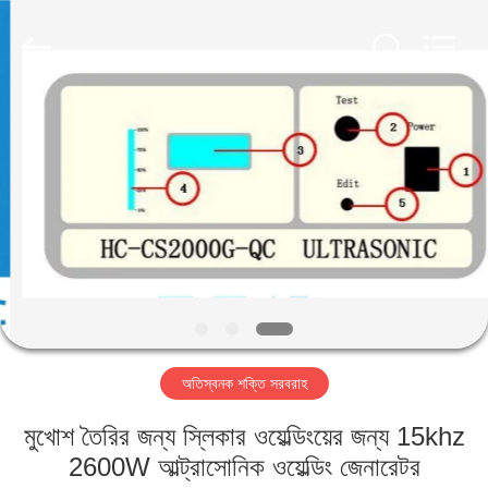
Hangzhou
Powersonic
Equipment
Co.,
Ltd..
All
Rights
Reserved.
বাড়ি
পণ্য
আমাদের
সম্পর্কে
কারখানা
অতিস্বনক শক্তি সরবরাহ
ভ্রমণ
মুখোশ তৈরির জন্য স্লিকার ওয়েল্ডিংয়ের জন্য 15khz
মান
2600W আল্ট্রাসোনিক ওয়েল্ডিং জেনারেটর