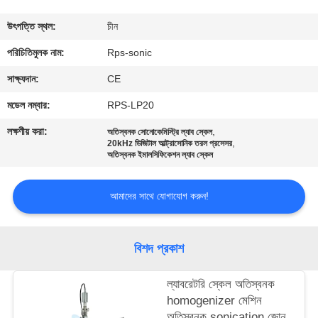
নিয়ন্ত্রণ
উৎপত্তি স্থল:
চীন
যোগাযোগ
পরিচিতিমুলক নাম:
Rps-sonic
করুন
সাক্ষ্যদান:
CE
মডেল নম্বার:
RPS-LP20
খবর
লক্ষণীয় করা:
,
অতিস্বনক সোনোকেমিস্ট্রি ল্যাব স্কেল
,
20kHz ডিজিটাল আল্ট্রাসোনিক তরল প্রসেসর
অতিস্বনক ইমালসিফিকেশন ল্যাব স্কেল
কেস
আমাদের সাথে যোগাযোগ করুন!
সাইট
ম্যাপ
বিশদ প্রকাশ
গোপনীয়তা
ল্যাবরেটরি স্কেল অতিস্বনক
homogenizer মেশিন
নীতি
অতিস্বনক sonication জোন