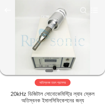
Hangzhou
Powersonic
Equipment
Co.,
Ltd..
All
Rights
Reserved.
বাড়ি
পণ্য
আমাদের
সম্পর্কে
কারখানা
অতিস্বনক তরল প্রসেসর
ভ্রমণ
20kHz ডিজিটাল সোনোকেমিস্ট্রি ল্যাব স্কেল
মান
অতিস্বনক ইমালসিফিকেশনের জন্য