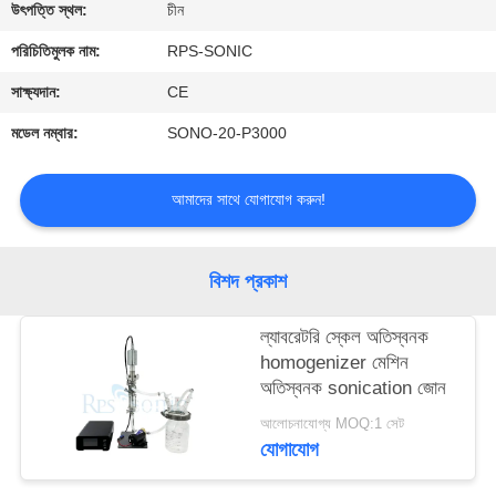
নিয়ন্ত্রণ
উৎপত্তি স্থল:
চীন
পরিচিতিমুলক নাম:
RPS-SONIC
যোগাযোগ
সাক্ষ্যদান:
CE
করুন
মডেল নম্বার:
SONO-20-P3000
খবর
আমাদের সাথে যোগাযোগ করুন!
কেস
বিশদ প্রকাশ
সাইট
ল্যাবরেটরি স্কেল অতিস্বনক
homogenizer মেশিন
ম্যাপ
অতিস্বনক sonication জোন
আলোচনাযোগ্য MOQ:1 সেট
গোপনীয়তা
যোগাযোগ
নীতি