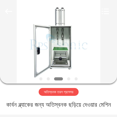
Hangzhou
Powersonic
Equipment
Co.,
Ltd..
All
Rights
Reserved.
বাড়ি
পণ্য
আমাদের
সম্পর্কে
কারখানা
অতিস্বনক তরল প্রসেসর
ভ্রমণ
কার্বন ব্ল্যাকের জন্য অতিস্বনক ছড়িয়ে দেওয়ার মেশিন
মান