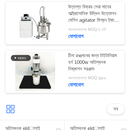
উত্তপ্ত বিক্রয় সেরা মানের
আল্ট্রাসোনিক উদ্ভিদ উত্তোলন
মেশিন agitator মিশ্রন ট্যাংক
সঙ্গে
আলোচনাযোগ্য MOQ:1 সেট
যোগাযোগ
চীনা ineষধের জন্য টাইটানিয়াম
হর্ন 1000w অতিস্বনক
নিষ্কাশন সরঞ্জাম
আলোচনাযোগ্য MOQ:1pcs
যোগাযোগ
সব
অতিস্বনক eldালাই
অতিস্বনক eldালাই