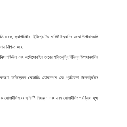
প্রতিরোধক, ক্যাপাসিটার, ইন্টিগ্রেটেড সার্কিট ইত্যাদির মতো উপাদানগুলি
মান নিশ্চিত করে.
্রনিক্স মডিউল এবং অটোমোবাইল তারের শক্তিবৃদ্ধি,বিভিন্ন উপাদানগুলির
কারণে, অতিস্বনক সোল্ডারিং এয়ারস্পেস এবং প্রতিরক্ষা ইলেকট্রনিক্স
াইডিংয়ের সুনির্দিষ্ট নিয়ন্ত্রণ এবং নরম সোলাইডিং প্রক্রিয়া সূক্ষ্ম