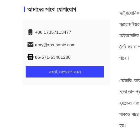
আমাদের সাথে যোগাযোগ
আল্ট্রাসোনি
প্রয়োজনীয়তা
+86 17357113477
আল্ট্রাসোনিক
amy@rps-sonic.com
তৈরি হয় যা 
86-571-63481280
পারে।
এখনই যোগাযোগ করুন
সোল্ডারিং আয
মতো তাপ প্র
হ্যান্ডেল এব
থাকতে পারে 
হয়।