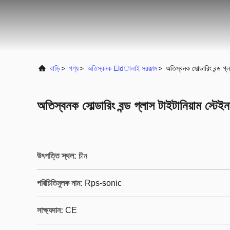
বাড়ি
>
পণ্য
>
অতিস্বনক Eldালাই সরঞ্জাম
>
অতিস্বনক সোল্ডারিং বন্ড গ্
অতিস্বনক সোল্ডারিং বন্ড গ্লাস টাইটানিয়াম স্টেই
উৎপত্তি স্থল:
চীন
পরিচিতিমুলক নাম:
Rps-sonic
সাক্ষ্যদান:
CE