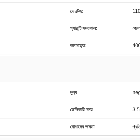
ভোল্টেজ:
110
গ্যারান্টি সময়কাল:
জেন
তাপমাত্রা:
40
মূল্য
neg
ডেলিভারি সময়
3-5
যোগানের ক্ষমতা
প্রত