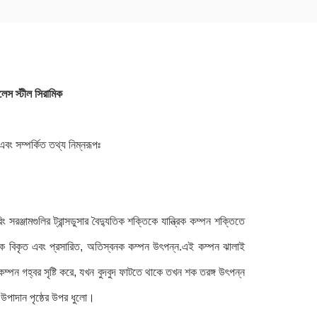
নলেস স্টীল সিরামিক
এবং সম্পর্কিত তথ্য নিম্নরূপঃ
সরঞ্জামগুলির ট্রান্সডুসার বৈদ্যুতিক শক্তিকে যান্ত্রিক কম্পন শক্তিতে
্ফটিক বিকৃত এবং প্রসারিত, অতিস্বনক কম্পন উৎপন্ন.এই কম্পন ঝালাই
ম্পন গহ্বর সৃষ্টি করে, যখন বুদবুদ ফাটতে থাকে তখন শক তরঙ্গ উৎপন্ন
 উপাদান পৃষ্ঠের উপর ধুলো।