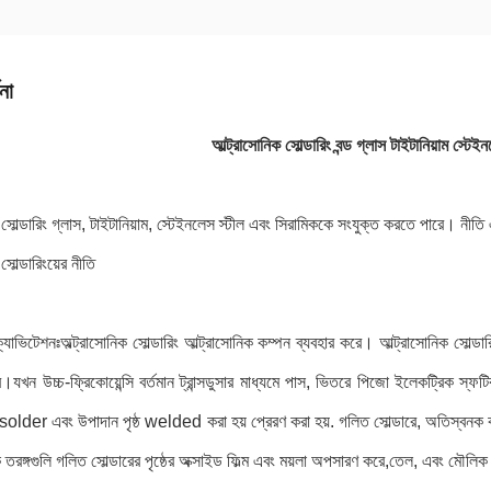
না
আল্ট্রাসোনিক সোল্ডারিং বন্ড গ্লাস টাইটানিয়াম স্টেই
 সোল্ডারিং গ্লাস, টাইটানিয়াম, স্টেইনলেস স্টীল এবং সিরামিককে সংযুক্ত করতে পারে। নীতি 
সোল্ডারিংয়ের নীতি
যাভিটেশনঃঅল্ট্রাসোনিক সোল্ডারিং আল্ট্রাসোনিক কম্পন ব্যবহার করে। আল্ট্রাসোনিক সোল্ডারিং 
ে।যখন উচ্চ-ফ্রিকোয়েন্সি বর্তমান ট্রান্সডুসার মাধ্যমে পাস, ভিতরে পিজো ইলেকট্রিক স
 solder এবং উপাদান পৃষ্ঠ welded করা হয় প্রেরণ করা হয়. গলিত সোল্ডারে, অতিস্বনক ক
রঙ্গগুলি গলিত সোল্ডারের পৃষ্ঠের অক্সাইড ফিল্ম এবং ময়লা অপসারণ করে,তেল, এবং মৌলিক