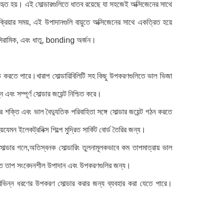
 ব্যবহৃত হয়। এই সোল্ডারগুলিতে ধাতব রয়েছে যা সহজেই অক্সিজেনের সাথে
্রিয়ার সময়, এই উপাদানগুলি বায়ুতে অক্সিজেনের সাথে একত্রিত হয়ে
, সিরামিক, এবং ধাতু, bonding অর্জন।
্নত করতে পারে।খারাপ সোল্ডারিবিলিটি সহ কিছু উপকরণগুলিতে ভাল ভিজা
 সম্পূর্ণ সোল্ডার জয়েন্ট নিশ্চিত করে।
 শক্তি এবং ভাল বৈদ্যুতিক পরিবাহিতা সঙ্গে সোল্ডার জয়েন্ট গঠন করতে
েমন ইলেকট্রনিক্স শিল্পে মুদ্রিত সার্কিট বোর্ড তৈরির জন্য।
 সোল্ডার গলে,অতিস্বনক সোল্ডারিং তুলনামূলকভাবে কম তাপমাত্রায় ভাল
বিশেষত তাপ সংবেদনশীল উপাদান এবং উপকরণগুলির জন্য।
বিভিন্ন ধরণের উপকরণ সোল্ডার করার জন্য ব্যবহার করা যেতে পারে।