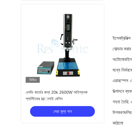
ইলেকট্রনিক্স
সোল্ডার করার
অটোমোবাইল শি
মধ্যে নির্ভর
ভিডিও
এয়ারস্পেস এ
উত্পাদনে ব্যব
এসডি কার্ডের জন্য 20k 2600W অতিস্বনক
প্লাস্টিকের ldালাই মেশিন
গহনা তৈরি: এ
সেরা মূল্য পান
উপকরণগুলির ক
কাঠামো