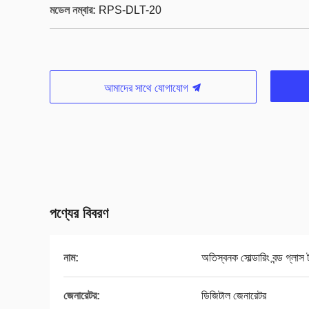
মডেল নম্বার:
RPS-DLT-20
আমাদের সাথে যোগাযোগ
পণ্যের বিবরণ
নাম:
অতিস্বনক সোল্ডারিং বন্ড গ্লাস 
জেনারেটর:
ডিজিটাল জেনারেটর