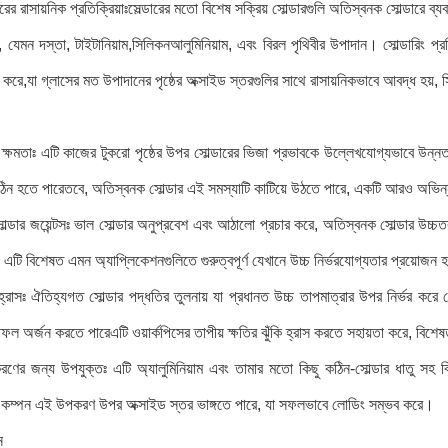
ডারের রাসায়নিক প্রতিক্রিয়াঃসেল্ডারের মতো বিশেষ সক্রিয় সোল্ডারগুলি অতিস্বনক সোল্ডারে
 যেমন দস্তা, টাইটানিয়াম,সিলিকনআলুমিনিয়াম, এবং বিরল পৃথিবীর উপাদান। সোল্ডারিং প্রক
 করে,যা গ্লাসের মত উপাদানের পৃষ্ঠের অক্সাইড স্তরগুলির সাথে রাসায়নিকভাবে আবদ্ধ হয়
িজা ক্ষমতাঃ এটি কাজের টুকরো পৃষ্ঠের উপর সোল্ডারের ভিজা প্রভাবকে উল্লেখযোগ্যভাবে উন
িন হতে পারেতবে, অতিস্বনক সোল্ডার এই সমস্যাটি কাটিয়ে উঠতে পারে, একটি আরও অভিন্ন এবং
োল্ডার জয়েন্টসঃ ভাল সোল্ডার অনুপ্রবেশ এবং আঠালো প্রচার করে, অতিস্বনক সোল্ডার উচ্চতর
এটি বিশেষত এমন অ্যাপ্লিকেশনগুলিতে গুরুত্বপূর্ণ যেখানে উচ্চ নির্ভরযোগ্যতার প্রয়োজন হয়য
 হ্রাসঃ ঐতিহ্যগত সোল্ডার পদ্ধতির তুলনায় যা প্রধানত উচ্চ তাপমাত্রার উপর নির্ভর করে
লাফল অর্জন করতে পারেএটি ওয়ার্কপিসের তাপীয় ক্ষতির ঝুঁকি হ্রাস করতে সহায়তা করে, 
রণের জন্য উপযুক্তঃ এটি অ্যালুমিনিয়াম এবং তামার মতো কিছু কঠিন-সোল্ডার ধাতু সহ 
ক কম্পন এই উপকরণ উপর অক্সাইড স্তর ভাঙ্গতে পারে, যা সফলভাবে লোডিং সম্ভব করে।
ন