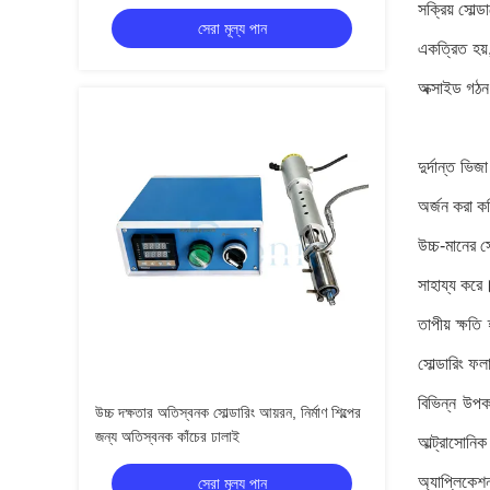
সক্রিয় সোল্
সেরা মূল্য পান
একত্রিত হয়,
অক্সাইড গঠন
দুর্দান্ত ভ
অর্জন করা কঠ
উচ্চ-মানের স
সাহায্য করে।
তাপীয় ক্ষতি
সোল্ডারিং ফ
বিভিন্ন উপক
উচ্চ দক্ষতার অতিস্বনক সোল্ডারিং আয়রন, নির্মাণ শিল্পের
জন্য অতিস্বনক কাঁচের ঢালাই
আল্ট্রাসোনি
অ্যাপ্লিকেশ
সেরা মূল্য পান