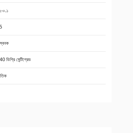
২-০.১
5
স্বনক
0 ডিগ্রি সেন্টিগ্রেড
যুতিক