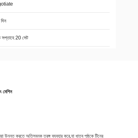
otiate
 দিন
ি সপ্তাহে 20 সেট
িং মেশিন
িয়া উন্নত করতে অতিস্বনক তরঙ্গ ব্যবহার করে,যা ধাতব পৃষ্ঠকে টিনের