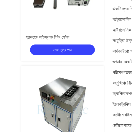
একটি স্তর দি
আল্ট্রাসোনিক 
আল্ট্রাসোনিক
হ্যান্ডহেল্ড অতিস্বনক টিনিং মেশিন
সংযুক্তি উন
সেরা মূল্য পান
কার্যকারিতাঃ
গুণমান: একটি
পরিবেশগতভাবে
বহুমুখিতাঃ 
অ্যাপ্লিকেশ
ইলেকট্রনিক্স
অটোমোবাইল শ
টেলিযোগাযোগ