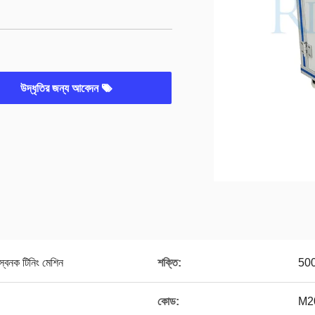
উদ্ধৃতির জন্য আবেদন
স্বনক টিনিং মেশিন
শক্তি:
50
কোড:
M2