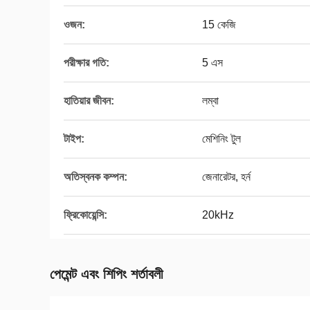
ওজন:
15 কেজি
পরীক্ষার গতি:
5 এস
হাতিয়ার জীবন:
লম্বা
টাইপ:
মেশিনিং টুল
অতিস্বনক কম্পন:
জেনারেটর, হর্ন
ফ্রিকোয়েন্সি:
20kHz
পেমেন্ট এবং শিপিং শর্তাবলী