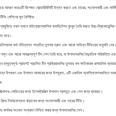
য়ে আবরণ করেএটি বিশেষত সোল্ডারিবিলিটি উন্নত করতে এবং তারের, সংযোগকারী এবং সার্কিট ব
টিনিং মেশিনের মূল বৈশিষ্ট্যঃ
 প্রযুক্তিঃ তরল স্নানে মাইক্রোস্কোপিক ক্যাভিটেশন বুদবুদ তৈরি করতে উচ্চ-ফ্রিকোয়েন্সির 
্নত করে।
 অতিস্বনক কর্ম ঐতিহ্যগত পদ্ধতির তুলনায় দ্রুত এবং আরো অভিন্ন টিনিংয়ের অনুমতি দেয়
 মসৃণ এবং আরো সামঞ্জস্যপূর্ণ টিন লেপ তৈরি করে, যা উপাদানগুলির বৈদ্যুতিক পরিবাহিতা এবং দী
 বন্ধুত্বপূর্ণঃ প্রায়শই প্রচলিত টিন প্রক্রিয়াগুলির তুলনায় কম ক্ষতিকারক রাসায়নিক ব্য
বিভিন্ন উপকরণ এবং উপাদান আকারের জন্য উপযুক্ত, এটি একাধিক অ্যাপ্লিকেশনগুলিতে দ
নঃ
 উত্পাদনঃ লোডিংয়ের জন্য ইলেকট্রনিক্স উপাদান প্রস্তুত এবং লেপ জন্য ব্যবহৃত।
িল্পঃ নির্ভরযোগ্যতা বাড়ানোর জন্য সংযোগকারী এবং তারের টিনিং।
ঃ কার্যকর সংকেত সংক্রমণ নিশ্চিত করার জন্য উপাদানগুলির লেপ।