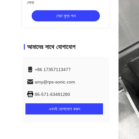
লোহা
সেরা মূল্য পান
আমাদের সাথে যোগাযোগ
+86 17357113477
amy@rps-sonic.com
86-571-63481280
এখনই যোগাযোগ করুন