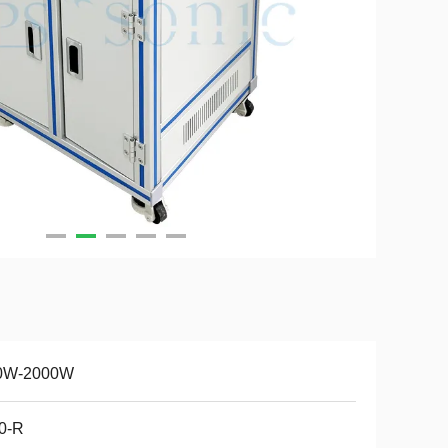
0W-2000W
0-R