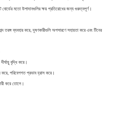
োর্ডের মতো উপাদানগুলির ক্ষয় প্রতিরোধের জন্য গুরুত্বপূর্ণ।
শব্দ তরঙ্গ ব্যবহার করে, দূষণকারীগুলি অপসারণে সহায়তা করে এবং টিনের
।
র্ঘায়ু বৃদ্ধি করে।
বহার করে, পরিবেশগত প্রভাব হ্রাস করে।
রকারী করে তোলে।