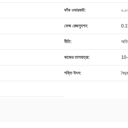
ফাঁক ওভারকাট:
০.০
ফেজ রেজল্যুশন:
0.1
নীতি:
অতি
কাজের তাপমাত্রা:
10-4
শক্তি উৎস:
বৈদ্