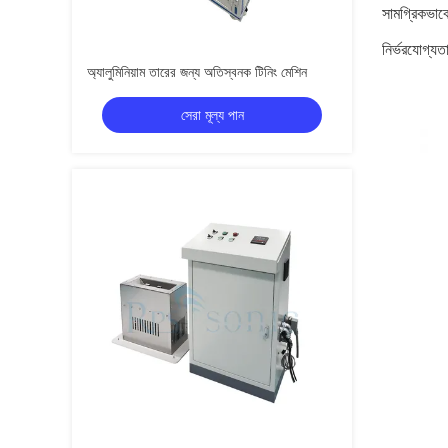
সামগ্রিকভাবে
নির্ভরযোগ্য
অ্যালুমিনিয়াম তারের জন্য অতিস্বনক টিনিং মেশিন
সেরা মূল্য পান