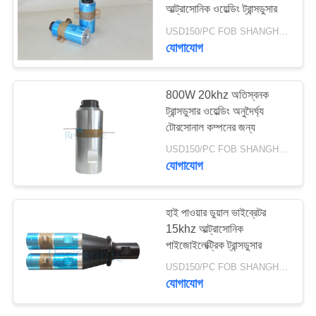
আল্ট্রাসোনিক ওয়েল্ডিং ট্রান্সডুসার
USD150/PC FOB SHANGHAI MOQ:1pcs
যোগাযোগ
30
অতিস্বনক eldালাই শিং
800W 20khz অতিস্বনক
ট্রান্সডুসার ওয়েল্ডিং অনুদৈর্ঘ্য
টোরসোনাল কম্পনের জন্য
USD150/PC FOB SHANGHAI MOQ:1pcs
যোগাযোগ
90
হাই পাওয়ার ডুয়াল ভাইব্রেটর
15khz আল্ট্রাসোনিক
অতিস্বনক কাটিং ডিভাইস
পাইজোইলেক্ট্রিক ট্রান্সডুসার
USD150/PC FOB SHANGHAI MOQ:1pcs
যোগাযোগ