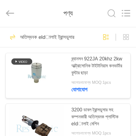
Hangzhou
Powersonic
Equipment
পণ্য
Co.,
Ltd..
All
Rights
Reserved.
বাড়ি
101
অতিস্বনক eldালাই ট্রান্সডুসার
অতিস্বনক eldালাই
পণ্য
সরঞ্জাম
ব্র্যানসন 922JA 20khz 2kw
আল্ট্রাসোনিক টাইটানিয়াম কনভার্টার
আমাদের
বুস্টার ছাড়া
সম্পর্কে
আলোচনাযোগ্য MOQ:1pcs
যোগাযোগ
51
কারখানা
অতিস্বনক eldালাই
ভ্রমণ
3200 ডাবল ট্রান্সডুসার সহ
কম্পনকারী অতিস্বনক প্লাস্টিক
ট্রান্সডুসার
eldালাই মেশিন
মান
আলোচনাযোগ্য MOQ:1pcs