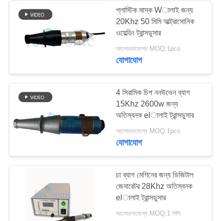
প্লাস্টিক মাস্ক Wালাই জন্য
20Khz 50 মিমি আল্ট্রাসোনিক
48
ওয়েল্ডিং ট্রান্সডুসার
আলোচনাযোগ্য MOQ:1pcs
অতিস্বনক স্পট eldালাই
যোগাযোগ
4 সিরামিক চিপ ননউভেন ব্যাগ
15Khz 2600w জন্য
অতিস্বনক elালাই ট্রান্সডুসার
68
আলোচনাযোগ্য MOQ:1pcs
যোগাযোগ
অতিস্বনক তরল প্রসেসর
চা ব্যাগ মেশিনের জন্য ডিজিটাল
জেনারেটর 28Khz অতিস্বনক
elালাই ট্রান্সডুসার
আলোচনাযোগ্য MOQ:1 পিসি