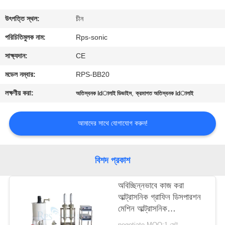
নিয়ন্ত্রণ
উৎপত্তি স্থল:
চীন
যোগাযোগ
পরিচিতিমুলক নাম:
Rps-sonic
করুন
সাক্ষ্যদান:
CE
মডেল নম্বার:
RPS-BB20
খবর
লক্ষণীয় করা:
,
অতিস্বনক ldালাই ডিভাইস
ক্রমাগত অতিস্বনক ldালাই
কেস
আমাদের সাথে যোগাযোগ করুন!
সাইট
বিশদ প্রকাশ
ম্যাপ
অবিচ্ছিন্নভাবে কাজ করা
আল্ট্রাসনিক গ্রাফিন ডিসপারশন
গোপনীয়তা
মেশিন আল্ট্রাসনিক
নীতি
হোমোজেনাইজার মেশিন
negotiate MOQ:1 সেট