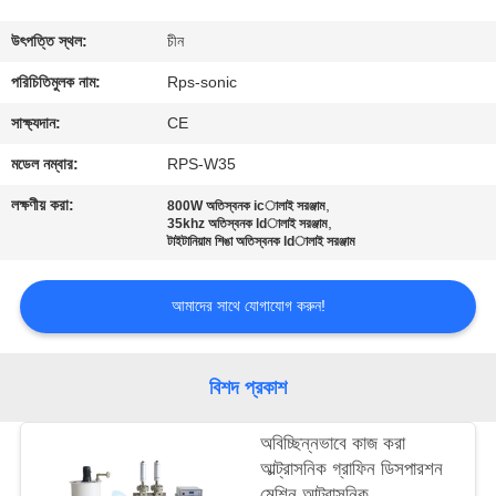
নিয়ন্ত্রণ
উৎপত্তি স্থল:
চীন
যোগাযোগ
পরিচিতিমুলক নাম:
Rps-sonic
করুন
সাক্ষ্যদান:
CE
মডেল নম্বার:
RPS-W35
খবর
লক্ষণীয় করা:
,
800W অতিস্বনক icালাই সরঞ্জাম
,
35khz অতিস্বনক ldালাই সরঞ্জাম
টাইটানিয়াম শিঙা অতিস্বনক ldালাই সরঞ্জাম
কেস
আমাদের সাথে যোগাযোগ করুন!
সাইট
ম্যাপ
বিশদ প্রকাশ
গোপনীয়তা
অবিচ্ছিন্নভাবে কাজ করা
আল্ট্রাসনিক গ্রাফিন ডিসপারশন
নীতি
মেশিন আল্ট্রাসনিক