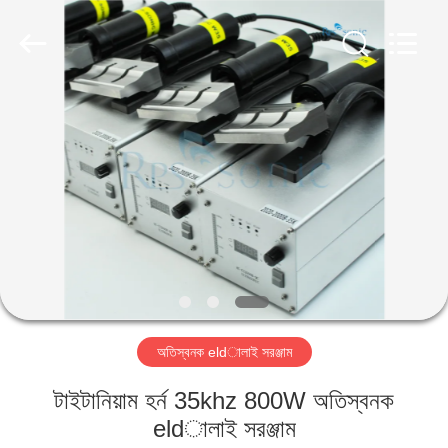
Hangzhou
Powersonic
Equipment
Co.,
Ltd..
All
Rights
Reserved.
বাড়ি
পণ্য
আমাদের
সম্পর্কে
কারখানা
অতিস্বনক eldালাই সরঞ্জাম
ভ্রমণ
টাইটানিয়াম হর্ন 35khz 800W অতিস্বনক
মান
eldালাই সরঞ্জাম