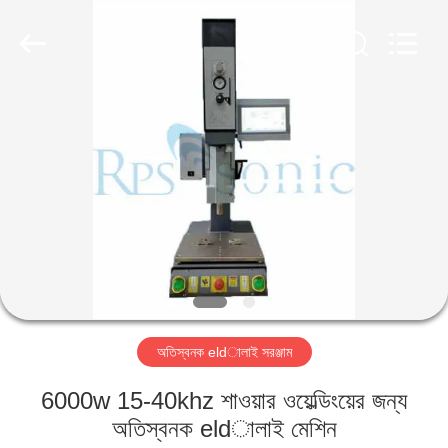
Hangzhou
Powersonic
Equipment
Co.,
Ltd..
All
Rights
Reserved.
বাড়ি
পণ্য
আমাদের
সম্পর্কে
কারখানা
অতিস্বনক eldালাই সরঞ্জাম
ভ্রমণ
6000w 15-40khz শাওয়ার ওয়েল্ডিংয়ের জন্য
মান
অতিস্বনক eldালাই মেশিন