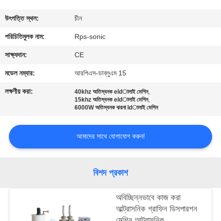
নিয়ন্ত্রণ
উৎপত্তি স্থল:
চীন
যোগাযোগ
পরিচিতিমুলক নাম:
Rps-sonic
করুন
সাক্ষ্যদান:
CE
মডেল নম্বার:
আরপিএস-ডাব্লুএম 15
খবর
লক্ষণীয় করা:
,
40khz অতিস্বনক eldালাই মেশিন
,
15khz অতিস্বনক eldালাই মেশিন
6000W অতিস্বনক ঝরনা ldালাই মেশিন
কেস
আমাদের সাথে যোগাযোগ করুন!
সাইট
ম্যাপ
বিশদ প্রকাশ
গোপনীয়তা
অবিচ্ছিন্নভাবে কাজ করা
আল্ট্রাসনিক গ্রাফিন ডিসপারশন
নীতি
মেশিন আল্ট্রাসনিক