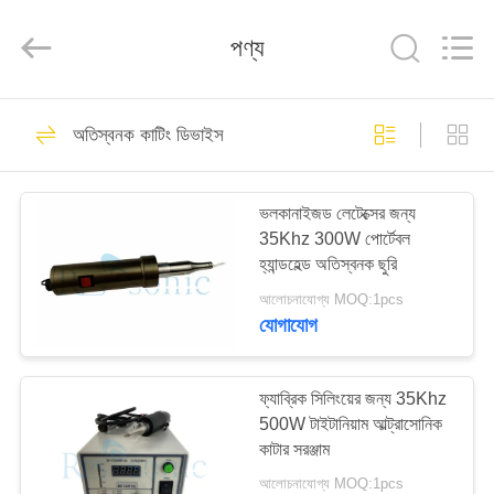
Hangzhou
Powersonic
Equipment
পণ্য
Co.,
Ltd..
All
Rights
Reserved.
বাড়ি
101
অতিস্বনক কাটিং ডিভাইস
অতিস্বনক eldালাই
পণ্য
সরঞ্জাম
ভলকানাইজড লেটেক্সের জন্য
35Khz 300W পোর্টেবল
আমাদের
হ্যান্ডহেল্ড অতিস্বনক ছুরি
সম্পর্কে
আলোচনাযোগ্য MOQ:1pcs
যোগাযোগ
51
কারখানা
অতিস্বনক eldালাই
ভ্রমণ
ফ্যাব্রিক সিলিংয়ের জন্য 35Khz
500W টাইটানিয়াম আল্ট্রাসোনিক
ট্রান্সডুসার
কাটার সরঞ্জাম
মান
আলোচনাযোগ্য MOQ:1pcs