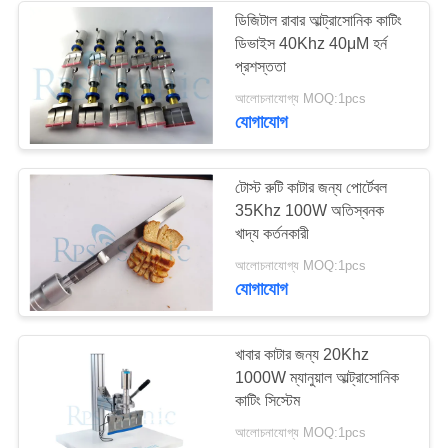
ডিজিটাল রাবার আল্ট্রাসোনিক কাটিং
ডিভাইস 40Khz 40μM হর্ন
48
প্রশস্ততা
আলোচনাযোগ্য MOQ:1pcs
অতিস্বনক স্পট eldালাই
যোগাযোগ
টোস্ট রুটি কাটার জন্য পোর্টেবল
35Khz 100W অতিস্বনক
খাদ্য কর্তনকারী
68
আলোচনাযোগ্য MOQ:1pcs
যোগাযোগ
অতিস্বনক তরল প্রসেসর
খাবার কাটার জন্য 20Khz
1000W ম্যানুয়াল আল্ট্রাসোনিক
কাটিং সিস্টেম
আলোচনাযোগ্য MOQ:1pcs